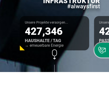
INFRASTRUKTUR
#alwaysfirst
Unsere Projekte versorgen...
Unsere
427,354
4
HAUSHALTE / TAG
PASS
→ erneuerbare Energie
→ Öff
Bitte
scrollen
Infra Banking Experts.