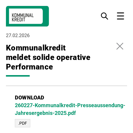
Zur
Zum
Zur
Navigation
Inhalt
Fußzeile
Was
Menu
möchten
springen
springen
springen
Sie
finden?
27.02.2026
Kommunalkredit
meldet solide operative
Performance
DOWNLOAD
260227-Kommunalkredit-Presseaussendung-
Jahresergebnis-2025.pdf
.PDF