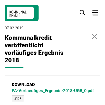
Zur
Zum
Zur
Navigation
Inhalt
Fußzeile
Was
Menu
möchten
springen
springen
springen
Sie
finden?
07.02.2019
Kommunalkredit
veröffentlicht
vorläufiges Ergebnis
2018
DOWNLOAD
PA-Vorlaeufiges_Ergebnis-2018-UGB_0.pdf
.PDF