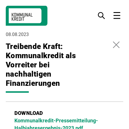
Zur
Zum
Zur
Navigation
Inhalt
Fußzeile
Was
Menu
möchten
springen
springen
springen
Sie
finden?
08.08.2023
Treibende Kraft:
Kommunalkredit als
Vorreiter bei
nachhaltigen
Finanzierungen
DOWNLOAD
Kommunalkredit-Pressemitteilung-
Halbjahresergebnis-2023.pdf